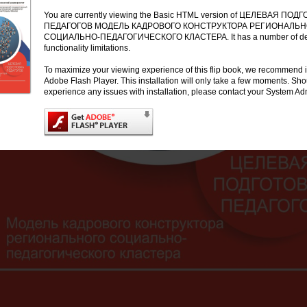
You are currently viewing the Basic HTML version of ЦЕЛЕВАЯ ПОД
ПЕДАГОГОВ МОДЕЛЬ КАДРОВОГО КОНСТРУКТОРА РЕГИОНАЛЬН
СОЦИАЛЬНО-ПЕДАГОГИЧЕСКОГО КЛАСТЕРА. It has a number of de
functionality limitations.
To maximize your viewing experience of this flip book, we recommend i
Adobe Flash Player. This installation will only take a few moments. Sh
experience any issues with installation, please contact your System Adm