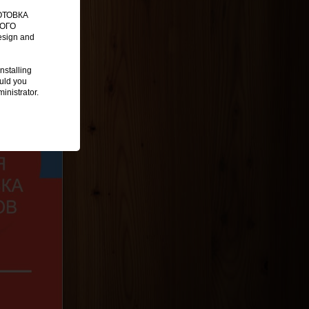
ГОТОВКА
ОГО
sign and
nstalling
ould you
inistrator.