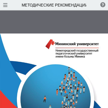
TABLE OF CONTENTS
МЕТОДИЧЕСКИЕ РЕКОМЕНДАЦИИ
Содержание
Технология постдипломного
сопровождения выпускника
Электронный сервис
постдипломного сопровождения
выпускника
Список литературы
Приложение 1. Методика оценки
эффективности выпускника
Приложение 2 Проект положения
о постдипломном сопровождении
выпускника
Приложение 3 Проект типового
положения о наставничестве в